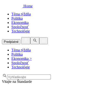
Home
Téma týždňa
Politika
Ekonomika
Spoločnosť
Technológie
Predplatné
Téma týždňa
Politika
Ekonomika
>
Spoločnosť
Technológie
Vitajte na Štandarde