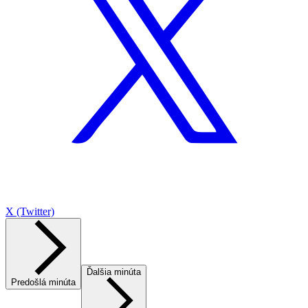
X (Twitter)
Ďalšia minúta
Predošlá minúta