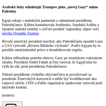
Arabské štáty odmietajú Trumpov plán „novej Gazy“ mimo
Palestíny
Egypt rokuje s arabskými partnermi o odmietnutí presídlenia
Palestínčanov. Káhira kontaktovala Jordánsko, Saudskú Arábiu a
Spojené arabské emiráty s cieľom posilniť regionálny odpor voči
návrhu Donalda Trumpa
.
Bývalý americký prezident navrhol, aby Palestínčania opustili Gazu
a USA vytvorili „Rivieru Blízkeho východu“. Podľa Egypta by to
porušilo medzinárodné právo a destabilizovalo región.
Káhira zdôrazňuje potrebu obnovy Gazy po izraelskom vojenskom
zásahu. Prezident Abdel Fattah al-Sisi varoval, že Egypťania by
vyšli do ulíc proti presídleniu Palestínčanov.
Nútené presídlenie civilného obyvateľstva je považované za
porušenie Ženevských konvencií a môže byť kvalifikované ako
vojnový zločin. OSN a ďalšie organizácie opakovane varovali pred
takýmito krokmi.
(reuters)