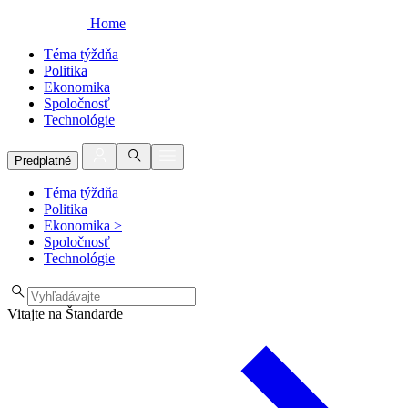
Home
Téma týždňa
Politika
Ekonomika
Spoločnosť
Technológie
Predplatné
Téma týždňa
Politika
Ekonomika
>
Spoločnosť
Technológie
Vitajte na Štandarde