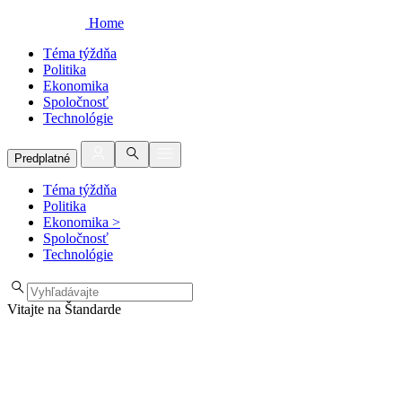
Home
Téma týždňa
Politika
Ekonomika
Spoločnosť
Technológie
Predplatné
Téma týždňa
Politika
Ekonomika
>
Spoločnosť
Technológie
Vitajte na Štandarde