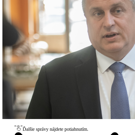
Ďalšie správy nájdete potiahnutím.