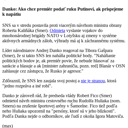
Danko: Ako chce premiér podať ruku Putinovi, ak prispejeme
k napätiu
SNS sa v stredu postavila proti viacerým návrhom ministra obrany
Roberta Kaliňáka (Smer).
Odmieta
vyslanie vojakov do
mnohonárodnej brigády NATO v Lotyšsku aj zmeny v systéme
aktívnych armádnych záloh, výhrady má aj k záchrannému systému.
Líder národniarov Andrej Danko reagoval na Tibora Gašpara
(Smer), že si takto SNS len naháňa politické body. "Naháňanie
politických bodov je, ak premiér povie, že nebude hlasovať za
sankcie a hlasuje a ak [minister zahraničia, pozn. red] Blanár v OSN
zahlasuje cez zástupcu, že Rusko je agresor."
Zdôraznil, že SNS len zaujala svoj postoj a
nie je stranou
, ktorá
"jedno rozpráva a iné robí".
Danko je zároveň rád, že predseda vlády Robert Fico (Smer)
odmietol návrh ministra cestovného ruchu Rudolfa Huliaka (nom.
Smeru) na zrušenie športovej arény v Šamoríne. Fico tiež podľa
neho Huliaka upozornil na "persóny, ktoré sú v jeho blízkosti".
Podľa Danka nejde o odborníkov, ale ľudí z okolia Igora Matoviča.
(max)