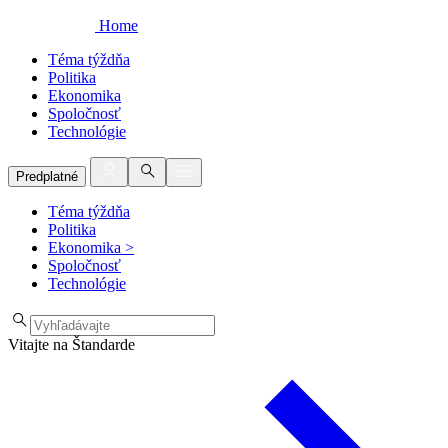
Home
Téma týždňa
Politika
Ekonomika
Spoločnosť
Technológie
Predplatné
Téma týždňa
Politika
Ekonomika
>
Spoločnosť
Technológie
Vitajte na Štandarde