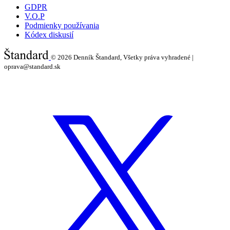
GDPR
V.O.P
Podmienky používania
Kódex diskusií
© 2026
Denník Štandard, Všetky práva vyhradené |
oprava@standard.sk