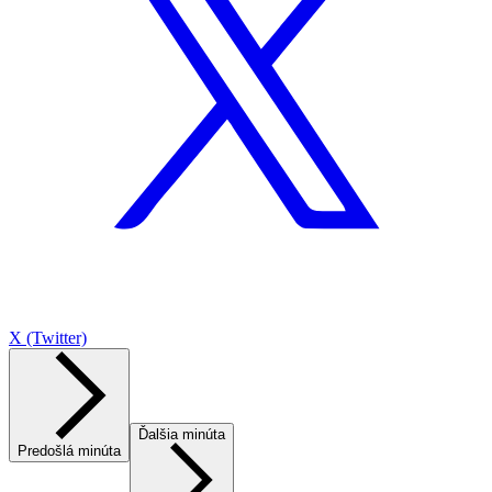
X (Twitter)
Ďalšia minúta
Predošlá minúta