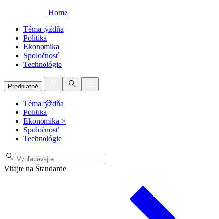
Home
Téma týždňa
Politika
Ekonomika
Spoločnosť
Technológie
Predplatné
Téma týždňa
Politika
Ekonomika
>
Spoločnosť
Technológie
Vitajte na Štandarde