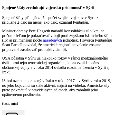
Spojené štáty zredukujú vojenskú prítomnosť v Sýrii
Spojené štáty plánujú znížiť počet svojich vojakov v Sýrii z
približne 2-tisíc na menej ako tisíc, oznámil Pentagón.
Minister obrany Pete Hegseth nariadil konsolidáciu síl v krajine,
pričom cieľom je pokračovať v boji proti zvyškom Islamského štátu
(IS) aj pri menšom počte
nasadených
jednotiek. Hovorca Pentagónu
Sean Parnell povedal, že americké regionálne velenie zostane
pripravené zasahovať proti aktivitám IS.
USA pôsobia v Sýrii už niekoľko rokov v rámci medzinárodného
úsilia proti tejto teroristickej organizácii, ktorá vznikla počas
občianskej vojny a v roku 2014 ovládla rozsiahle územia v Sýrii aj
Iraku.
IS bol územne porazený v Iraku v roku 2017 a v Sýrii v roku 2019,
no jeho bojovníci sú stále aktívni, najmä na vidieku. Americké sily
preto pokračujú v pravidelných náletoch, aby zabránili jeho
opätovnému posilneniu.
(tasr, mja)