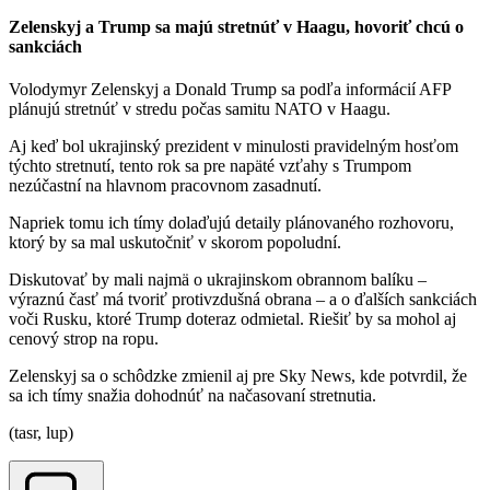
Zelenskyj a Trump sa majú stretnúť v Haagu, hovoriť chcú o
sankciách
Volodymyr Zelenskyj a Donald Trump sa podľa informácií AFP
plánujú stretnúť v stredu počas samitu NATO v Haagu.
Aj keď bol ukrajinský prezident v minulosti pravidelným hosťom
týchto stretnutí, tento rok sa pre napäté vzťahy s Trumpom
nezúčastní na hlavnom pracovnom zasadnutí.
Napriek tomu ich tímy dolaďujú detaily plánovaného rozhovoru,
ktorý by sa mal uskutočniť v skorom popoludní.
Diskutovať by mali najmä o ukrajinskom obrannom balíku –
výraznú časť má tvoriť protivzdušná obrana – a o ďalších sankciách
voči Rusku, ktoré Trump doteraz odmietal. Riešiť by sa mohol aj
cenový strop na ropu.
Zelenskyj sa o schôdzke zmienil aj pre Sky News, kde potvrdil, že
sa ich tímy snažia dohodnúť na načasovaní stretnutia.
(tasr, lup)