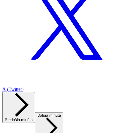
X (Twitter)
Ďalšia minúta
Predošlá minúta