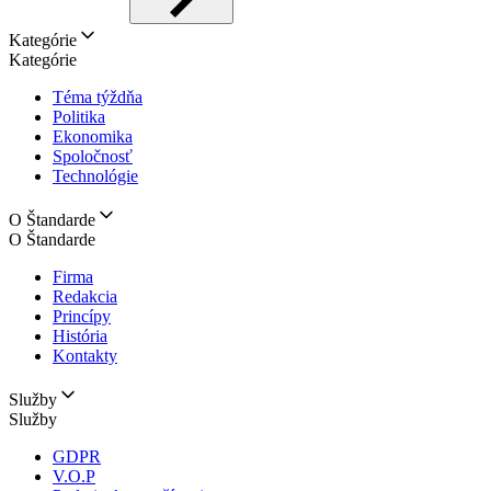
Kategórie
Kategórie
Téma týždňa
Politika
Ekonomika
Spoločnosť
Technológie
O Štandarde
O Štandarde
Firma
Redakcia
Princípy
História
Kontakty
Služby
Služby
GDPR
V.O.P