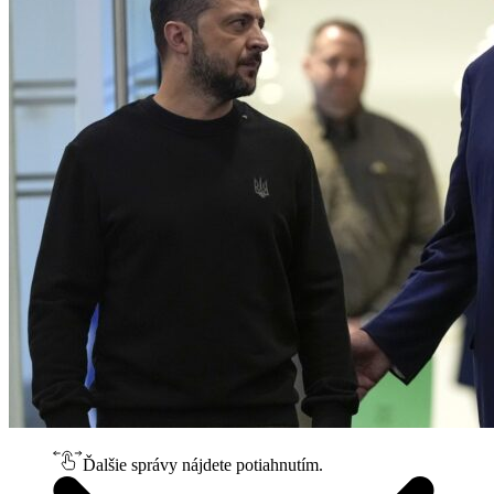
Ďalšie správy nájdete potiahnutím.