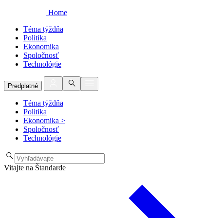
Home
Téma týždňa
Politika
Ekonomika
Spoločnosť
Technológie
Predplatné
Téma týždňa
Politika
Ekonomika
>
Spoločnosť
Technológie
Vitajte na Štandarde