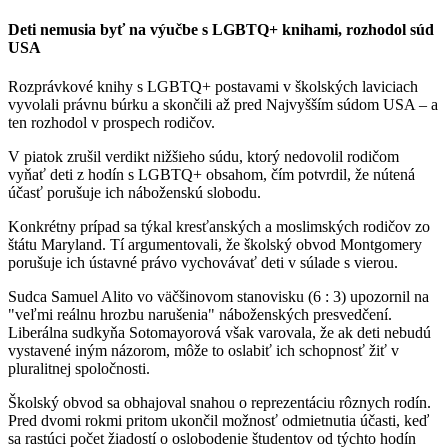
Deti nemusia byť na výučbe s LGBTQ+ knihami, rozhodol súd
USA
Rozprávkové knihy s LGBTQ+ postavami v školských laviciach
vyvolali právnu búrku a skončili až pred Najvyšším súdom USA – a
ten rozhodol v prospech rodičov.
V piatok zrušil verdikt nižšieho súdu, ktorý nedovolil rodičom
vyňať deti z hodín s LGBTQ+ obsahom, čím potvrdil, že nútená
účasť porušuje ich náboženskú slobodu.
Konkrétny prípad sa týkal kresťanských a moslimských rodičov zo
štátu Maryland. Tí argumentovali, že školský obvod Montgomery
porušuje ich ústavné právo vychovávať deti v súlade s vierou.
Sudca Samuel Alito vo väčšinovom stanovisku (6 : 3) upozornil na
"veľmi reálnu hrozbu narušenia" náboženských presvedčení.
Liberálna sudkyňa Sotomayorová však varovala, že ak deti nebudú
vystavené iným názorom, môže to oslabiť ich schopnosť žiť v
pluralitnej spoločnosti.
Školský obvod sa obhajoval snahou o reprezentáciu rôznych rodín.
Pred dvomi rokmi pritom ukončil možnosť odmietnutia účasti, keď
sa rastúci počet žiadostí o oslobodenie študentov od týchto hodín