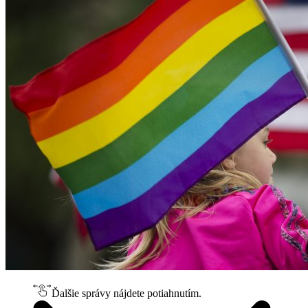
Ďalšie správy nájdete potiahnutím.