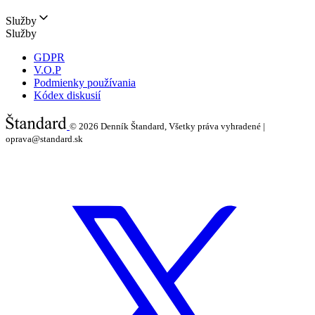
Služby
Služby
GDPR
V.O.P
Podmienky používania
Kódex diskusií
© 2026
Denník Štandard, Všetky práva vyhradené |
oprava@standard.sk