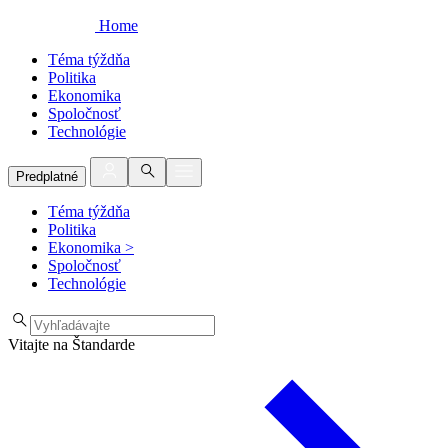
Home
Téma týždňa
Politika
Ekonomika
Spoločnosť
Technológie
Predplatné
Téma týždňa
Politika
Ekonomika
>
Spoločnosť
Technológie
Vitajte na Štandarde