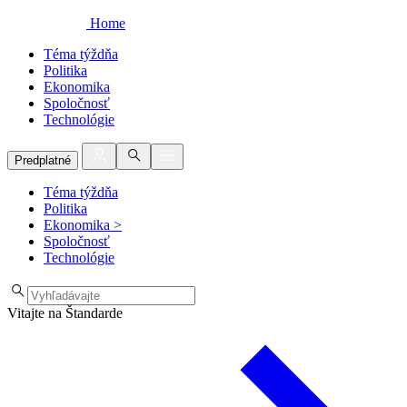
Home
Téma týždňa
Politika
Ekonomika
Spoločnosť
Technológie
Predplatné
Téma týždňa
Politika
Ekonomika
>
Spoločnosť
Technológie
Vitajte na Štandarde