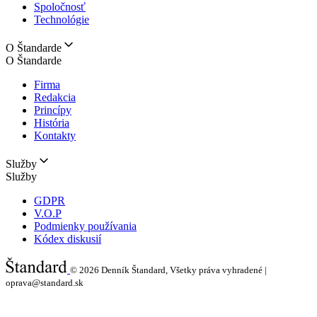
Spoločnosť
Technológie
O Štandarde
O Štandarde
Firma
Redakcia
Princípy
História
Kontakty
Služby
Služby
GDPR
V.O.P
Podmienky používania
Kódex diskusií
© 2026
Denník Štandard, Všetky práva vyhradené |
oprava@standard.sk