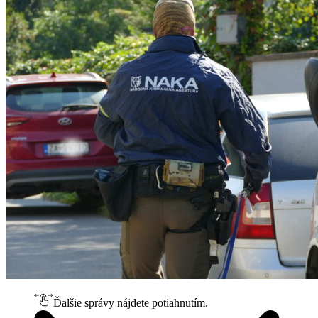
Ďalšie správy nájdete potiahnutím.