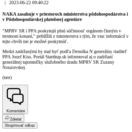
|
2023-06-22 09:40:22
NAKA zasahuje v priestoroch ministerstva pôdohospodárstva i
v Pôdohospodárskej platobnej agentúre
"MPRV SR i PPA poskytujú plnú súčinnosť orgánom činným v
trestnom konaní," priblížili z ministerstva s tým, že viac informácií v
tejto chvíli nie je možné poskytnúť.
Medzi zadržanými by mal byť podľa Denníka N generálny riaditeľ
PPA Jozef Kiss. Portál Startitup.sk informoval aj o zadržaní
generálnej tajomníčky služobného úradu MPRV SR Zuzany
Nouzovskej.
(tasr)
Komentáre
Zdielať
Skopírovať odkaz