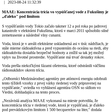
|
2023-08-24 11:32:39
MAAE: Koncentrácia trícia vo vypúšťanej vode z Fukušimy je
„ďaleko" pod limitom
S vypúšťaním vody Tokio začalo takmer 12 a pol roka po jadrovej
katastrofe v elektrárni Fukušima, ktorú v marci 2011 spôsobilo silné
zemetrasenie a následné vlny cunami.
Voda, ktorá je v areáli elektrárne uskladnená asi v tisíc nádržiach, je
stále mierne rádioaktívna a pred vypustením do oceánu sa riedi, aby
rádioaktivita dosiahla bezpečné hodnoty a znížil sa tak jej možný
vplyv na životné prostredie. Vypúšťanie má trvať desiatky rokov.
Voda prešla niekoľkými fázami ošetrenia, ktoré odstránili väčšinu
rádionuklidov okrem trícia.
„Odborníci Medzinárodnej agentúry pre atómovú energiu odobrali
tento týždeň vzorky z prvej várky riedenej vody pripravenej na
vypúšťanie," uviedla vo vyhlásení agentúra OSN so sídlom vo
Viedni, dohliadajúca na tento proces.
„Nezávislá analýza MAAE vykonaná na mieste potvrdila, že
koncentrácia trícia v riedenej vode, ktorá je vypúšťaná, je ďaleko
pod prevádzkovým limitom 1 500 becquerelov na liter," dodala