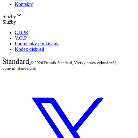
Kontakty
Služby
Služby
GDPR
V.O.P
Podmienky používania
Kódex diskusií
© 2026
Denník Štandard, Všetky práva vyhradené |
oprava@standard.sk