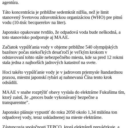
agentúra.
Táto koncentrácia je približne sedemkrát nižšia, než je limit
stanovený Svetovou zdravotníckou organizáciou (WHO) pre pitnú
vodu (10-tisíc becquerelov na liter).
Japonsko opakovane tvrdilo, že odpadová voda bude neškodná, a
toto stanovisko podporuje aj MAAE.
Začiatok vypúšťania vody v objeme približne 540 olympijských
bazénov počas niekoľkých desaťročí je veľkým krokom v
odstavovaní tohto stále nebezpečného miesta, kde sa pred 12 rokmi
stala jedna z najhorších jadrových katastrof na svete.
Hoci takéto vypúšťanie vody je v jadrovom priemysle štandardnou
praxou, miestni japonskí rybári aj nahnevaná Čína tento krok
odsúdili.
MAAE v snahe rozptýliť obavy vyslala do elektrárne Fukušima tím,
ktorý zaistí, že „proces bude vykonávaný bezpečne a
transparentne".
Japonsko plánuje vypustiť do roku 2050 okolo 1,34 milióna ton
odpadovej vody, teraz uskladnenej na mieste elektrárne.
Zástupcovia spoločnosti TEPCO, ktorá elektráreň prevádzkuje, a