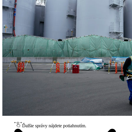
Ďalšie správy nájdete potiahnutím.