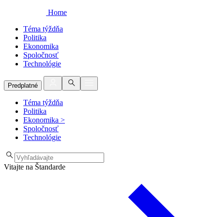
Home
Téma týždňa
Politika
Ekonomika
Spoločnosť
Technológie
Predplatné
Téma týždňa
Politika
Ekonomika
>
Spoločnosť
Technológie
Vitajte na Štandarde