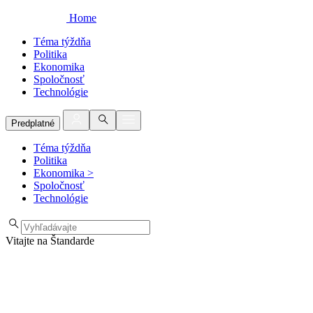
Home
Téma týždňa
Politika
Ekonomika
Spoločnosť
Technológie
Predplatné
Téma týždňa
Politika
Ekonomika
>
Spoločnosť
Technológie
Vitajte na Štandarde