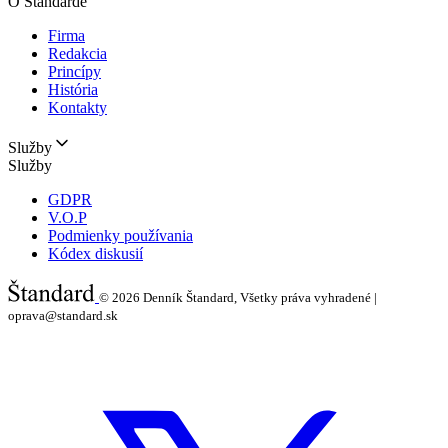
O Štandarde
Firma
Redakcia
Princípy
História
Kontakty
Služby
Služby
GDPR
V.O.P
Podmienky používania
Kódex diskusií
© 2026
Denník Štandard, Všetky práva vyhradené |
oprava@standard.sk