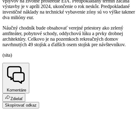
vplyvov na životné prostredie EIA. Predpokladaný termín začatia
výstavby je v apríli 2024, ukončenie o rok neskôr. Predpokladané
investičné náklady na technické vybavenie zóny sú vo výške takmer
dva milióny eur.
Náučný chodník bude obsahovať verejné priestory ako zelený
amfiteáter, pobytové schody, oddychovú lúku a prvky drobnej
architektúry. Celkovo je na pozemkoch rekreačných domov
navrhnutých 49 stojísk a ďalších osem stojísk pre návštevníkov.
(sita)
Komentáre
Zdielať
Skopírovať odkaz