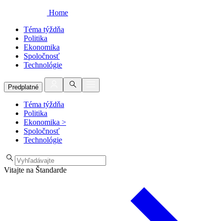
Home
Téma týždňa
Politika
Ekonomika
Spoločnosť
Technológie
Predplatné
Téma týždňa
Politika
Ekonomika
>
Spoločnosť
Technológie
Vitajte na Štandarde