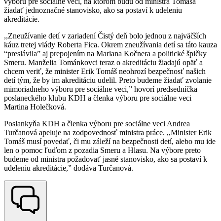
výboru pre sociálne veci, na ktorom budú od ministra Tomáša
žiadať jednoznačné stanovisko, ako sa postaví k udeleniu
akreditácie.
,,Zneužívanie detí v zariadení Čistý deň bolo jednou z najväčších
káuz tretej vlády Roberta Fica. Okrem zneužívania detí sa táto kauza
“preslávila” aj prepojením na Mariana Kočnera a politické špičky
Smeru. Manželia Tománkovci teraz o akreditáciu žiadajú opäť a
chcem veriť, že minister Erik Tomáš neohrozí bezpečnosť našich
detí tým, že by im akreditáciu udelil. Preto budeme žiadať zvolanie
mimoriadneho výboru pre sociálne veci,” hovorí predsedníčka
poslaneckého klubu KDH a členka výboru pre sociálne veci
Martina Holečková.
Poslankyňa KDH a členka výboru pre sociálne veci Andrea
Turčanová apeluje na zodpovednosť ministra práce. ,,Minister Erik
Tomáš musí povedať, či mu záleží na bezpečnosti detí, alebo mu ide
len o pomoc ľuďom z pozadia Smeru a Hlasu. Na výbore preto
budeme od ministra požadovať jasné stanovisko, ako sa postaví k
udeleniu akreditácie,” dodáva Turčanová.