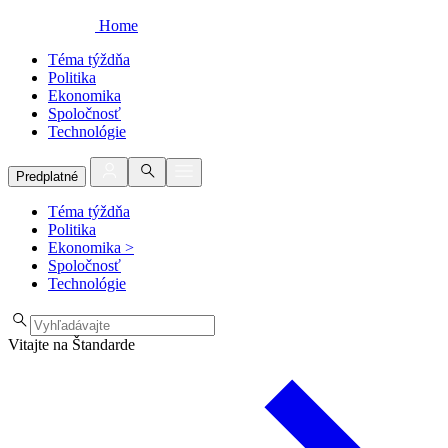
Home
Téma týždňa
Politika
Ekonomika
Spoločnosť
Technológie
Predplatné
Téma týždňa
Politika
Ekonomika
>
Spoločnosť
Technológie
Vitajte na Štandarde