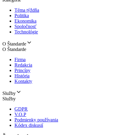
Téma týždňa
Politika
Ekonomika
Spoločnosť
Technológie
O Štandarde
O Štandarde
Firma
Redakcia
Princípy
História
Kontakty
Služby
Služby
GDPR
V.O.P
Podmienky používania
Kódex diskusií