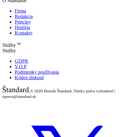
O Štandarde
Firma
Redakcia
Princípy
História
Kontakty
Služby
Služby
GDPR
V.O.P
Podmienky používania
Kódex diskusií
© 2026
Denník Štandard, Všetky práva vyhradené |
oprava@standard.sk