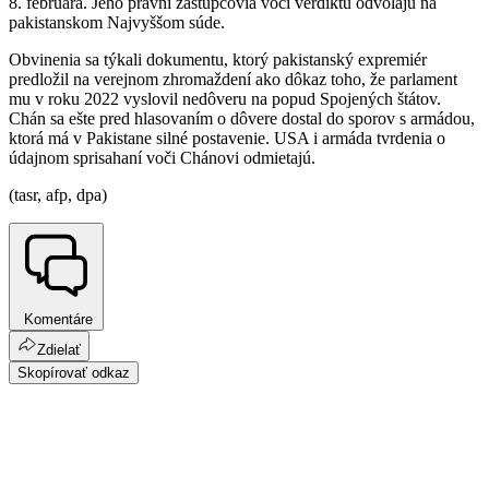
8. februára. Jeho právni zástupcovia voči verdiktu odvolajú na
pakistanskom Najvyššom súde.
Obvinenia sa týkali dokumentu, ktorý pakistanský expremiér
predložil na verejnom zhromaždení ako dôkaz toho, že parlament
mu v roku 2022 vyslovil nedôveru na popud Spojených štátov.
Chán sa ešte pred hlasovaním o dôvere dostal do sporov s armádou,
ktorá má v Pakistane silné postavenie. USA i armáda tvrdenia o
údajnom sprisahaní voči Chánovi odmietajú.
(tasr, afp, dpa)
Komentáre
Zdielať
Skopírovať odkaz