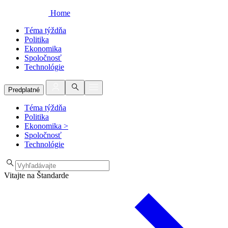
Home
Téma týždňa
Politika
Ekonomika
Spoločnosť
Technológie
Predplatné
Téma týždňa
Politika
Ekonomika
>
Spoločnosť
Technológie
Vitajte na Štandarde