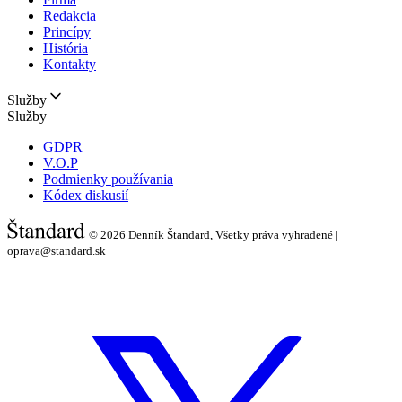
Redakcia
Princípy
História
Kontakty
Služby
Služby
GDPR
V.O.P
Podmienky používania
Kódex diskusií
© 2026
Denník Štandard, Všetky práva vyhradené |
oprava@standard.sk