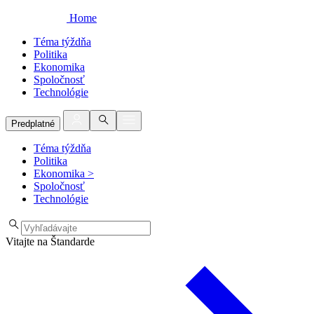
Home
Téma týždňa
Politika
Ekonomika
Spoločnosť
Technológie
Predplatné
Téma týždňa
Politika
Ekonomika
>
Spoločnosť
Technológie
Vitajte na Štandarde