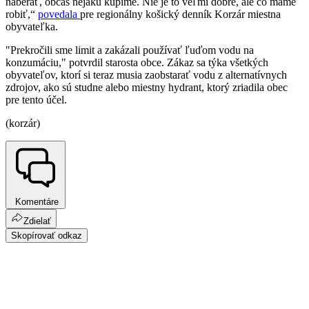
naberať, občas nejakú kúpime. Nie je to veľmi dobré, ale čo máme
robiť,“
povedala
pre regionálny košický denník Korzár miestna
obyvateľka.
"Prekročili sme limit a zakázali používať ľuďom vodu na
konzumáciu," potvrdil starosta obce. Zákaz sa týka všetkých
obyvateľov, ktorí si teraz musia zaobstarať vodu z alternatívnych
zdrojov, ako sú studne alebo miestny hydrant, ktorý zriadila obec
pre tento účel.
(korzár)
Komentáre
Zdielať
Skopírovať odkaz