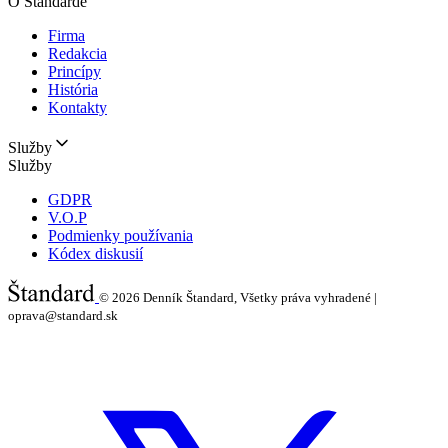
O Štandarde
Firma
Redakcia
Princípy
História
Kontakty
Služby
Služby
GDPR
V.O.P
Podmienky používania
Kódex diskusií
© 2026
Denník Štandard, Všetky práva vyhradené |
oprava@standard.sk