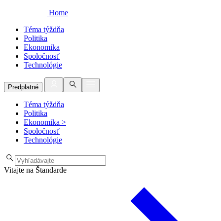
Home
Téma týždňa
Politika
Ekonomika
Spoločnosť
Technológie
Predplatné
Téma týždňa
Politika
Ekonomika
>
Spoločnosť
Technológie
Vitajte na Štandarde