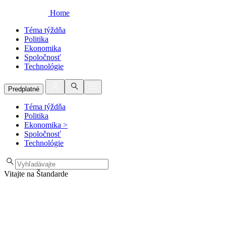
Home
Téma týždňa
Politika
Ekonomika
Spoločnosť
Technológie
Predplatné
Téma týždňa
Politika
Ekonomika
>
Spoločnosť
Technológie
Vitajte na Štandarde