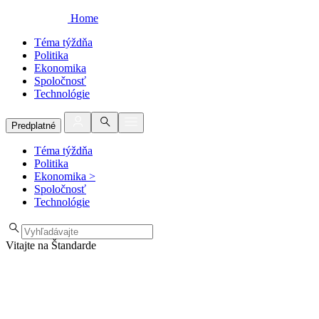
Home
Téma týždňa
Politika
Ekonomika
Spoločnosť
Technológie
Predplatné
Téma týždňa
Politika
Ekonomika
>
Spoločnosť
Technológie
Vitajte na Štandarde