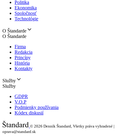
Politika
Ekonomika
Spoločnosť
Technológie
O Štandarde
O Štandarde
Firma
Redakcia
Princípy
História
Kontakty
Služby
Služby
GDPR
V.O.P
Podmienky používania
Kódex diskusií
© 2026
Denník Štandard, Všetky práva vyhradené |
oprava@standard.sk