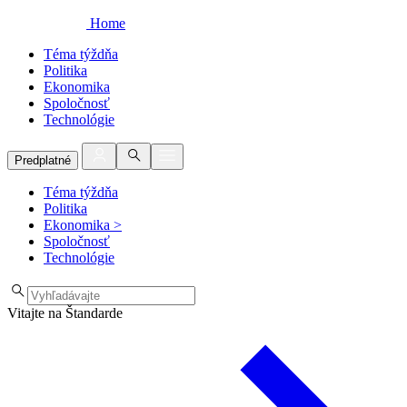
Home
Téma týždňa
Politika
Ekonomika
Spoločnosť
Technológie
Predplatné
Téma týždňa
Politika
Ekonomika
>
Spoločnosť
Technológie
Vitajte na Štandarde