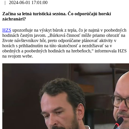
|
2024-06-01 17:01:00
Začína sa letná turistická sezóna. Čo odporúčajú horskí
záchranári?
HZS
upozorňuje na výskyt búrok z tepla, čo je najmä v poobedných
hodinách častým javom. „Búrková činnosť môže priamo ohroziť na
živote návštevníkov hôr, preto odporúčame plánovať aktivity v
horách s prihliadnutím na túto skutočnosť a nezdržiavať sa v
obedných a poobedných hodinách na hrebeňoch,“ informovala HZS
na svojom webe.