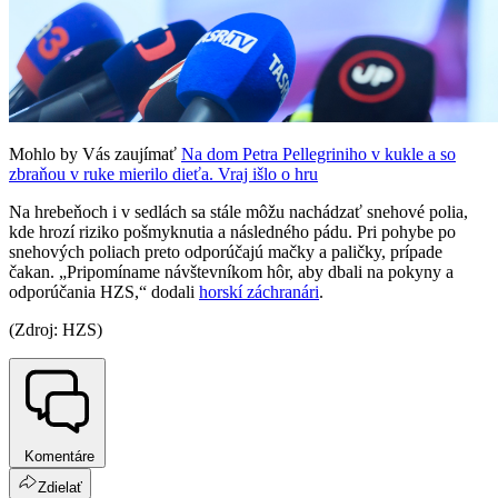
Mohlo by Vás zaujímať
Na dom Petra Pellegriniho v kukle a so
zbraňou v ruke mierilo dieťa. Vraj išlo o hru
Na hrebeňoch i v sedlách sa stále môžu nachádzať snehové polia,
kde hrozí riziko pošmyknutia a následného pádu. Pri pohybe po
snehových poliach preto odporúčajú mačky a paličky, prípade
čakan. „Pripomíname návštevníkom hôr, aby dbali na pokyny a
odporúčania HZS,“ dodali
horskí záchranári
.
(Zdroj: HZS)
Komentáre
Zdielať