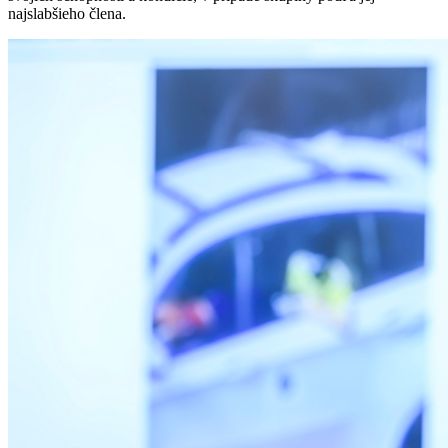
najslabšieho člena.