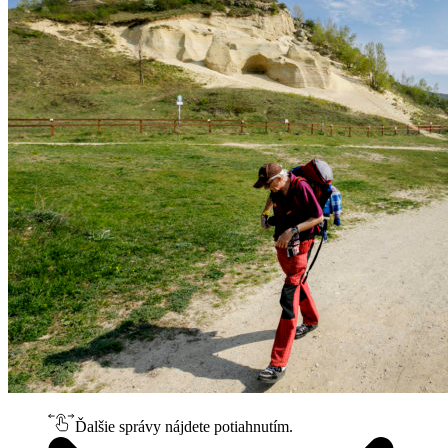
Ďalšie správy nájdete potiahnutím.