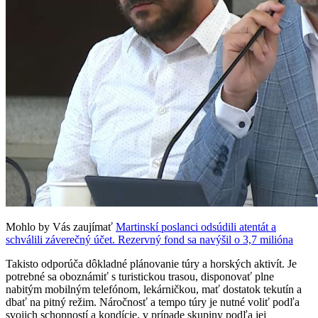
Mohlo by Vás zaujímať
Martinskí poslanci odsúdili atentát a
schválili záverečný účet. Rezervný fond sa navýšil o 3,7 milióna
Takisto odporúča dôkladné plánovanie túry a horských aktivít. Je
potrebné sa oboznámiť s turistickou trasou, disponovať plne
nabitým mobilným telefónom, lekárničkou, mať dostatok tekutín a
dbať na pitný režim. Náročnosť a tempo túry je nutné voliť podľa
svojich schopností a kondície, v prípade skupiny podľa jej