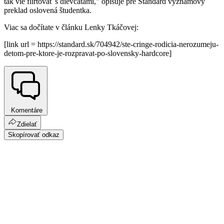
tak vie flirtovať s dievčatami," opisuje pre Štandard významový
preklad oslovená študentka.
Viac sa dočítate v článku Lenky Tkáčovej:
[link url = https://standard.sk/704942/ste-cringe-rodicia-nerozumeju-
detom-pre-ktore-je-rozpravat-po-slovensky-hardcore]
Komentáre
Zdielať
Skopírovať odkaz