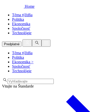
Home
Téma týždňa
Politika
Ekonomika
Spoločnosť
Technológie
Predplatné
Téma týždňa
Politika
Ekonomika
>
Spoločnosť
Technológie
Vitajte na Štandarde