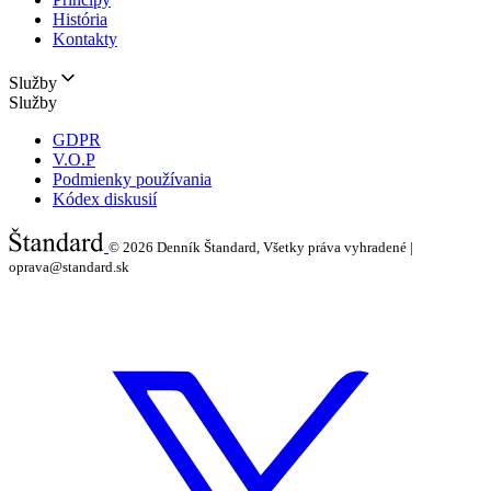
História
Kontakty
Služby
Služby
GDPR
V.O.P
Podmienky používania
Kódex diskusií
© 2026
Denník Štandard, Všetky práva vyhradené |
oprava@standard.sk