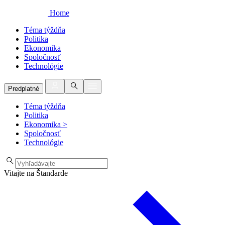
Home
Téma týždňa
Politika
Ekonomika
Spoločnosť
Technológie
Predplatné
Téma týždňa
Politika
Ekonomika
>
Spoločnosť
Technológie
Vitajte na Štandarde