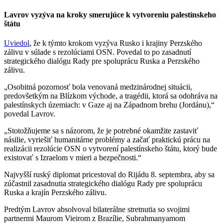
Lavrov vyzýva na kroky smerujúce k vytvoreniu palestínskeho
štátu
Uviedol
, že k týmto krokom vyzýva Rusko i krajiny Perzského
zálivu v súlade s rezolúciami OSN. Povedal to po zasadnutí
strategického dialógu Rady pre spoluprácu Ruska a Perzského
zálivu.
„Osobitná pozornosť bola venovaná medzinárodnej situácii,
predovšetkým na Blízkom východe, a tragédii, ktorá sa odohráva na
palestínskych územiach: v Gaze aj na Západnom brehu (Jordánu),“
povedal Lavrov.
„Stotožňujeme sa s názorom, že je potrebné okamžite zastaviť
násilie, vyriešiť humanitárne problémy a začať praktickú prácu na
realizácii rezolúcie OSN o vytvorení palestínskeho štátu, ktorý bude
existovať s Izraelom v mieri a bezpečnosti.“
Najvyšší ruský diplomat pricestoval do Rijádu 8. septembra, aby sa
zúčastnil zasadnutia strategického dialógu Rady pre spoluprácu
Ruska a krajín Perzského zálivu.
Predtým Lavrov absolvoval bilaterálne stretnutia so svojimi
partnermi Maurom Vieirom z Brazílie, Subrahmanyamom