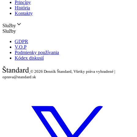
Princípy
História
Kontakty
Služby
Služby
GDPR
V.O.P
Podmienky používania
Kódex diskusií
© 2026
Denník Štandard, Všetky práva vyhradené |
oprava@standard.sk