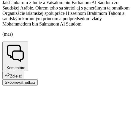
Jaishankarom z Indie a Faisalom bin Farhanom Al Saudom zo
Saudskej Arábie. Okrem toho sa stretol aj s generálnym tajomníkom
Organizácie islamskej spolupráce Hisseinom Brahimom Tahom a
saudským korunným princom a podpredsedom vlády
Mohammedom bin Salmanom Al Saudom.
(mas)
Komentáre
Zdielať
Skopírovať odkaz