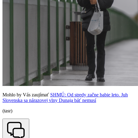
Mohlo by Vás zaujímať
SHMÚ: Od stredy začne babie leto. Juh
Slovenska sa nárazovej vlny Dunaja báť nemusí
(tasr)