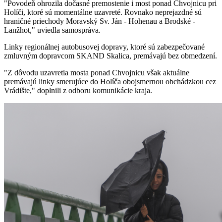
"Povodeň ohrozila dočasné premostenie i most ponad Chvojnicu pri
Holíči, ktoré sú momentálne uzavreté. Rovnako neprejazdné sú
hraničné priechody Moravský Sv. Ján - Hohenau a Brodské -
Lanžhot," uviedla samospráva.
Linky regionálnej autobusovej dopravy, ktoré sú zabezpečované
zmluvným dopravcom SKAND Skalica, premávajú bez obmedzení.
"Z dôvodu uzavretia mosta ponad Chvojnicu však aktuálne
premávajú linky smerujúce do Holíča obojsmernou obchádzkou cez
Vrádište," doplnili z odboru komunikácie kraja.