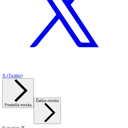
X (Twitter)
Ďalšia minúta
Predošlá minúta