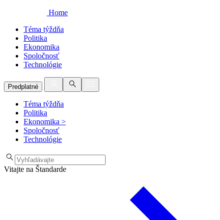
Home
Téma týždňa
Politika
Ekonomika
Spoločnosť
Technológie
Predplatné
Téma týždňa
Politika
Ekonomika
>
Spoločnosť
Technológie
Vitajte na Štandarde