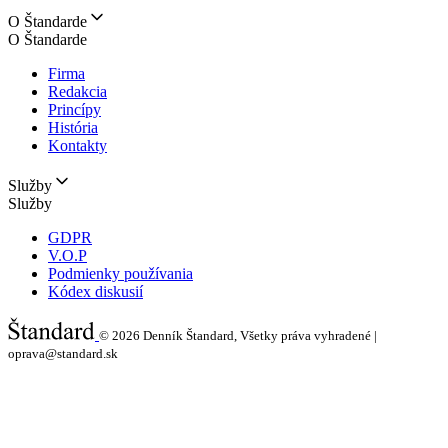
O Štandarde
O Štandarde
Firma
Redakcia
Princípy
História
Kontakty
Služby
Služby
GDPR
V.O.P
Podmienky používania
Kódex diskusií
© 2026
Denník Štandard, Všetky práva vyhradené |
oprava@standard.sk