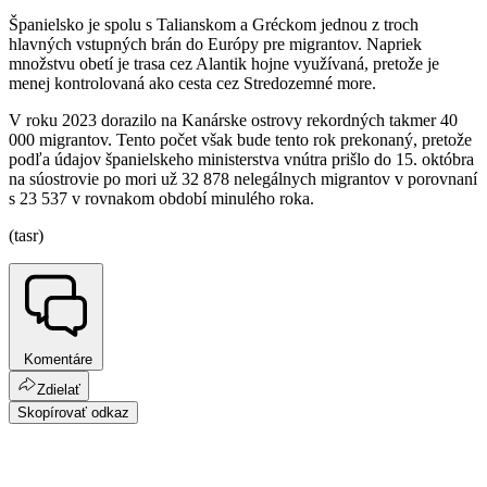
Španielsko je spolu s Talianskom a Gréckom jednou z troch
hlavných vstupných brán do Európy pre migrantov. Napriek
množstvu obetí je trasa cez Alantik hojne využívaná, pretože je
menej kontrolovaná ako cesta cez Stredozemné more.
V roku 2023 dorazilo na Kanárske ostrovy rekordných takmer 40
000 migrantov. Tento počet však bude tento rok prekonaný, pretože
podľa údajov španielskeho ministerstva vnútra prišlo do 15. októbra
na súostrovie po mori už 32 878 nelegálnych migrantov v porovnaní
s 23 537 v rovnakom období minulého roka.
(tasr)
Komentáre
Zdielať
Skopírovať odkaz