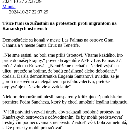
2024-10-27 22:37:29
Minúta
|
2024-10-27 22:37:29
Tisíce ľudí sa zúčastnili na protestoch proti migrantom na
Kanárskych ostrovoch
Demonštrácie sa konali v meste Las Palmas na ostrove Gran
Canaria a v meste Santa Cruz na Tenerife.
„Nie sme rasisti, no boli sme príliš ústretoví. Vítame každého, kto
príde do našej krajiny,“ povedala agentúre AFP v Las Palmas 37-
ročná Zulema Ruízová. „Nemôžeme nechať naše deti vyjsť na
ulicu, pretože sa bojíme, že budú znásilnené alebo dobodané,“
dodala. Ďalšia demonštrantka Eugenia Santanová uviedla, že je
„proti masovému a nelegálnemu prisťahovalectvu, pretože
ovplyvňuje naše zdravie a vzdelanie“.
Niektorí demonštranti niesli transparenty kritizujúce španielskeho
premiéra Pedra Sáncheza, ktorý by chcel umožniť legálnu imigráciu.
V júli právnici vyzvali úrady, aby zakázali podobné protesty na
Kanárskych ostrovoch s odôvodnením, že by mohli predstavovať
trestný čin podnecovania k nenávisti. Žiadosť však bola zamietnutá,
takže protesty mohli pokračovať.