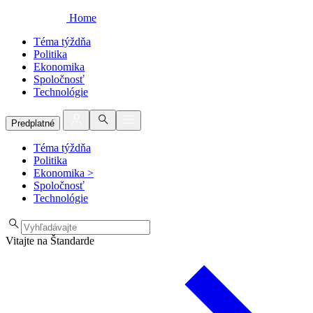
Home
Téma týždňa
Politika
Ekonomika
Spoločnosť
Technológie
Predplatné
Téma týždňa
Politika
Ekonomika
>
Spoločnosť
Technológie
Vitajte na Štandarde