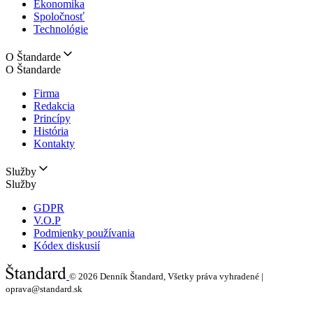
Ekonomika
Spoločnosť
Technológie
O Štandarde
O Štandarde
Firma
Redakcia
Princípy
História
Kontakty
Služby
Služby
GDPR
V.O.P
Podmienky používania
Kódex diskusií
© 2026
Denník Štandard, Všetky práva vyhradené |
oprava@standard.sk