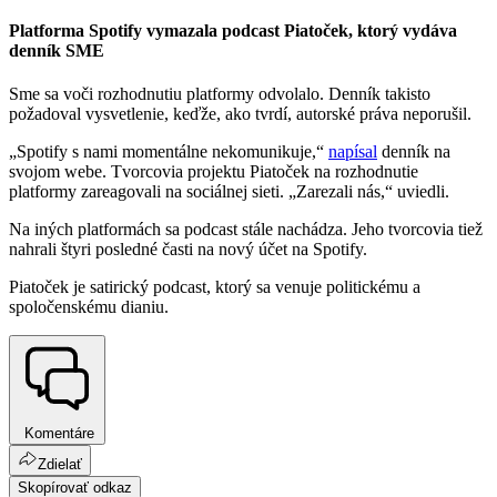
Platforma Spotify vymazala podcast Piatoček, ktorý vydáva
denník SME
Sme sa voči rozhodnutiu platformy odvolalo. Denník takisto
požadoval vysvetlenie, keďže, ako tvrdí, autorské práva neporušil.
„Spotify s nami momentálne nekomunikuje,“
napísal
denník na
svojom webe. Tvorcovia projektu Piatoček na rozhodnutie
platformy zareagovali na sociálnej sieti. „Zarezali nás,“ uviedli.
Na iných platformách sa podcast stále nachádza. Jeho tvorcovia tiež
nahrali štyri posledné časti na nový účet na Spotify.
Piatoček je satirický podcast, ktorý sa venuje politickému a
spoločenskému dianiu.
Komentáre
Zdielať
Skopírovať odkaz