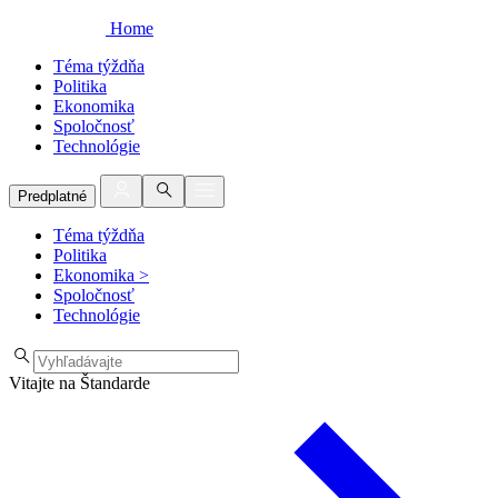
Home
Téma týždňa
Politika
Ekonomika
Spoločnosť
Technológie
Predplatné
Téma týždňa
Politika
Ekonomika
>
Spoločnosť
Technológie
Vitajte na Štandarde