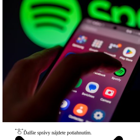
Ďalšie správy nájdete potiahnutím.