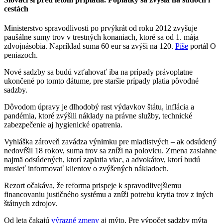
cestách
Ministerstvo spravodlivosti po prvýkrát od roku 2012 zvyšuje
paušálne sumy trov v trestných konaniach, ktoré sa od 1. mája
zdvojnásobia. Napríklad suma 60 eur sa zvýši na 120.
Píše
portál O
peniazoch.
Nové sadzby sa budú vzťahovať iba na prípady právoplatne
ukončené po tomto dátume, pre staršie prípady platia pôvodné
sadzby.
Dôvodom úpravy je dlhodobý rast výdavkov štátu, inflácia a
pandémia, ktoré zvýšili náklady na právne služby, technické
zabezpečenie aj hygienické opatrenia.
Vyhláška zároveň zavádza výnimku pre mladistvých – ak odsúdený
nedovŕšil 18 rokov, suma trov sa zníži na polovicu. Zmena zasiahne
najmä odsúdených, ktorí zaplatia viac, a advokátov, ktorí budú
musieť informovať klientov o zvýšených nákladoch.
Rezort očakáva, že reforma prispeje k spravodlivejšiemu
financovaniu justičného systému a zníži potrebu krytia trov z iných
štátnych zdrojov.
Od leta čakajú
výrazné zmeny
aj mýto. Pre výpočet sadzby mýta