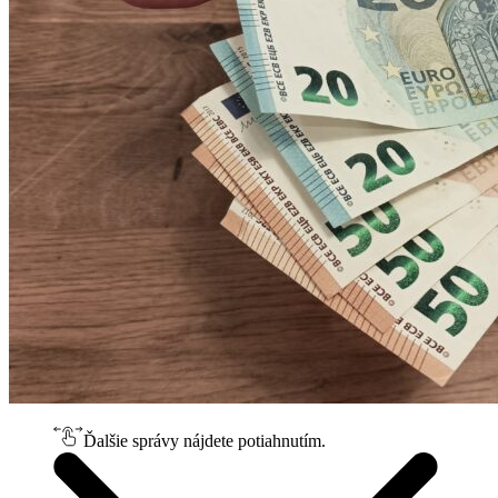
Ďalšie správy nájdete potiahnutím.