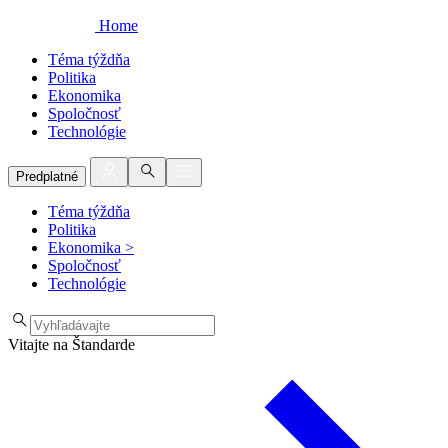
Home
Téma týždňa
Politika
Ekonomika
Spoločnosť
Technológie
Predplatné
Téma týždňa
Politika
Ekonomika
>
Spoločnosť
Technológie
Vitajte na Štandarde