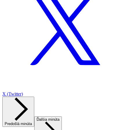
X (Twitter)
Ďalšia minúta
Predošlá minúta