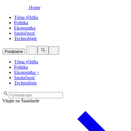
Home
Téma týždňa
Politika
Ekonomika
Spoločnosť
Technológie
Predplatné
Téma týždňa
Politika
Ekonomika
>
Spoločnosť
Technológie
Vitajte na Štandarde