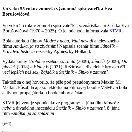
Vo veku 55 rokov zomrela významná spisovateľka Eva
Borušovičová
Vo veku 55 rokov zomrela spisovateľka, scenáristka a režisérka Eva
Borušovičová (1970 – 2025). O jej odchode informovala
STVR
.
Bola autorkou filmov
Modré z neba
,
Vadí nevadí
a televízneho
filmu
Amálka, ja sa zbláznim!
Napísala scenár filmu
Jánošík –
Pravdivá história
režisérky Agnieszky Holland.
Vydala knihy
Urobíme všetko, čo sa dá
(2009),
Jánošík
(2009),
Do
plaviek
(2018) a
Plány B
(2021). Režírovala divadelné hry ako
69
vecí lepších než sex
,
Zajačik
a
Štefánik – Slnko v zatmení
.
Taktiež sa o nej hovorilo, že píše pod pseudonymom Maxim M.
Matkin. Pôsobila aj ako lektorka na Filmovej fakulte VŠMU a bola
aktívnou propagátorkou bookclubov a čítania.
STVR jej venuje spomienkové programy: 2. júna film
Modré z
neba
a divadelnú inscenáciu
Štefánik – Slnko v zatmení
, 8. júna
film
Amálka, ja sa zbláznim
!
(red)