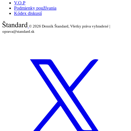
V.O.P
Podmienky používania
Kódex diskusií
© 2026
Denník Štandard, Všetky práva vyhradené |
oprava@standard.sk