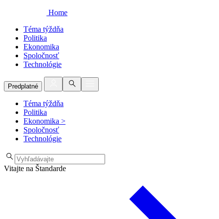
Home
Téma týždňa
Politika
Ekonomika
Spoločnosť
Technológie
Predplatné
Téma týždňa
Politika
Ekonomika
>
Spoločnosť
Technológie
Vitajte na Štandarde