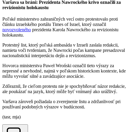
Varšava sa bráni: Prezidenta Nawrockého krivo označili za
revizionistu holokaustu
Poľské ministerstvo zahraničných vecí ostro protestovalo proti
článku izraelského portálu Times of Israel, ktorý označil
novozvoleného
prezidenta Karola Nawrockého za revizionistu
holokaustu.
Protestný list, ktorý poľská ambasáda v Izraeli zaslala redakcii,
namieta voči tvrdeniam, že Nawrocki počas kampane presadzoval
nacionalistickú interpretáciu dejín a revizionizmus.
Hovorca ministerstva Paweł Wroński označil tieto výrazy za
nepresné a nevhodné, najmä v poľskom historickom kontexte, kde
môžu vyvolať silné a zavádzajúce asociácie.
Zdôraznil, že cieľom protestu nie je spochybňovať názor redakcie,
ale poukázať na jazyk, ktorý môže byť vnímaný ako urážlivý.
Varšava zároveň požiadala o zverejnenie listu a zdržanlivosť pri
používaní podobných výrazov v budúcnosti.
(tasr, mja)