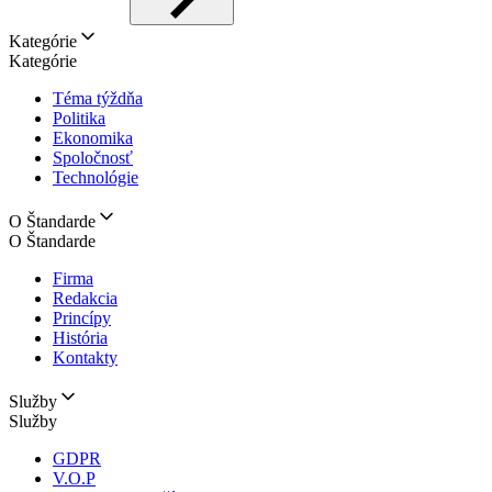
Kategórie
Kategórie
Téma týždňa
Politika
Ekonomika
Spoločnosť
Technológie
O Štandarde
O Štandarde
Firma
Redakcia
Princípy
História
Kontakty
Služby
Služby
GDPR
V.O.P