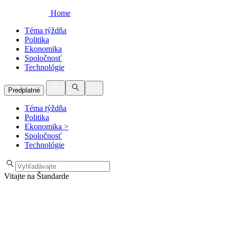
Home
Téma týždňa
Politika
Ekonomika
Spoločnosť
Technológie
Predplatné
Téma týždňa
Politika
Ekonomika
>
Spoločnosť
Technológie
Vitajte na Štandarde