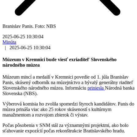
Branislav Panis. Foto: NBS
2025-06-25 10:30:04
Minúta
|
2025-06-25 10:30:04
Múzeum v Kremnici bude viesť exriaditeľ Slovenského
národného múzea
Múzeum mincí a medailí v Kremnici povedie od 1. júla Branislav
Panis, skúsený odborník na múzejníctvo a bývalý generálny riaditeľ
Slovenského národného múzea. Informáciu
priniesla
Národná banka
Slovenska (NBS).
Výberová komisia ho zvolila spomedzi štyroch kandidátov. Panis do
múzea prináša viac ako 25 rokov skúseností s kultúrnym
manažmentom a rozvojom zbierok či výstav.
Počas pôsobenia v SNM stál za významnými projektmi, ako bolo
sťahovanie expozícií počas rekonštrukcie Bratislavského hradu.