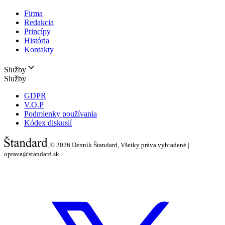
Firma
Redakcia
Princípy
História
Kontakty
Služby
Služby
GDPR
V.O.P
Podmienky používania
Kódex diskusií
© 2026
Denník Štandard, Všetky práva vyhradené |
oprava@standard.sk