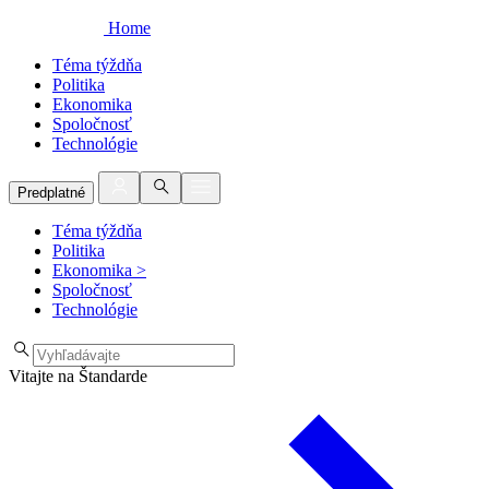
Home
Téma týždňa
Politika
Ekonomika
Spoločnosť
Technológie
Predplatné
Téma týždňa
Politika
Ekonomika
>
Spoločnosť
Technológie
Vitajte na Štandarde