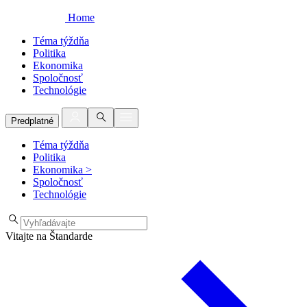
Home
Téma týždňa
Politika
Ekonomika
Spoločnosť
Technológie
Predplatné
Téma týždňa
Politika
Ekonomika
>
Spoločnosť
Technológie
Vitajte na Štandarde