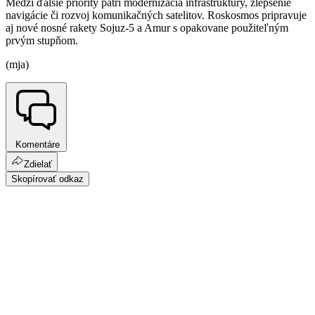
Medzi ďalšie priority patrí modernizácia infraštruktúry, zlepšenie
navigácie či rozvoj komunikačných satelitov. Roskosmos pripravuje
aj nové nosné rakety Sojuz-5 a Amur s opakovane použiteľným
prvým stupňom.
(mja)
Komentáre
Zdielať
Skopírovať odkaz