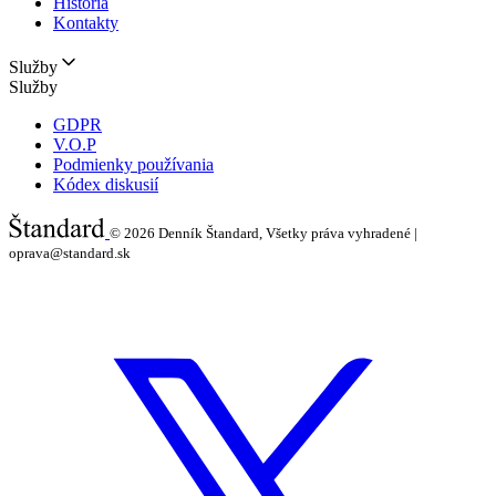
História
Kontakty
Služby
Služby
GDPR
V.O.P
Podmienky používania
Kódex diskusií
© 2026
Denník Štandard, Všetky práva vyhradené |
oprava@standard.sk