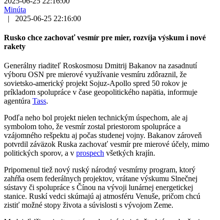
2025-06-25 22:16:00
Minúta
|
2025-06-25 22:16:00
Rusko chce zachovať vesmír pre mier, rozvíja výskum i nové
rakety
Generálny riaditeľ Roskosmosu Dmitrij Bakanov na zasadnutí
výboru OSN pre mierové využívanie vesmíru zdôraznil, že
sovietsko-americký projekt Sojuz-Apollo spred 50 rokov je
príkladom spolupráce v čase geopolitického napätia, informuje
agentúra
Tass
.
Podľa neho bol projekt nielen technickým úspechom, ale aj
symbolom toho, že vesmír zostal priestorom spolupráce a
vzájomného rešpektu aj počas studenej vojny. Bakanov zároveň
potvrdil záväzok Ruska zachovať vesmír pre mierové účely, mimo
politických sporov, a v
prospech
všetkých krajín.
Pripomenul tiež nový ruský národný vesmírny program, ktorý
zahŕňa osem federálnych projektov, vrátane výskumu Slnečnej
sústavy či spolupráce s Čínou na vývoji lunárnej energetickej
stanice. Ruskí vedci skúmajú aj atmosféru Venuše, pričom chcú
zistiť možné stopy života a súvislosti s vývojom Zeme.