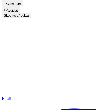
Komentáre
Zdielať
Skopírovať odkaz
Email