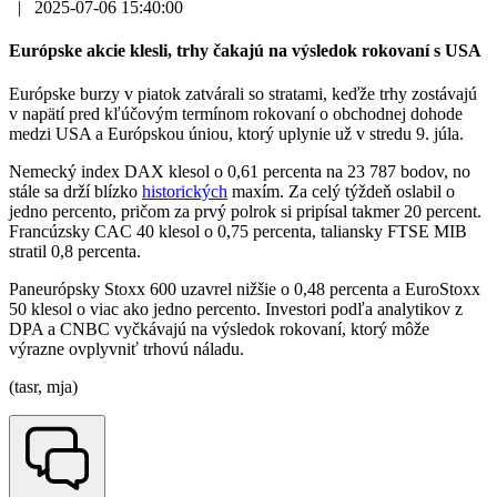
|
2025-07-06 15:40:00
Európske akcie klesli, trhy čakajú na výsledok rokovaní s USA
Európske burzy v piatok zatvárali so stratami, keďže trhy zostávajú
v napätí pred kľúčovým termínom rokovaní o obchodnej dohode
medzi USA a Európskou úniou, ktorý uplynie už v stredu 9. júla.
Nemecký index DAX klesol o 0,61 percenta na 23 787 bodov, no
stále sa drží blízko
historických
maxím. Za celý týždeň oslabil o
jedno percento, pričom za prvý polrok si pripísal takmer 20 percent.
Francúzsky CAC 40 klesol o 0,75 percenta, taliansky FTSE MIB
stratil 0,8 percenta.
Paneurópsky Stoxx 600 uzavrel nižšie o 0,48 percenta a EuroStoxx
50 klesol o viac ako jedno percento. Investori podľa analytikov z
DPA a CNBC vyčkávajú na výsledok rokovaní, ktorý môže
výrazne ovplyvniť trhovú náladu.
(tasr, mja)