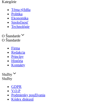
Kategórie
Téma týždňa
Politika
Ekonomika
Spoločnosť
Technológie
O Štandarde
O Štandarde
Firma
Redakcia
Princípy
História
Kontakty
Služby
Služby
GDPR
V.O.P
Podmienky používania
Kódex diskusií