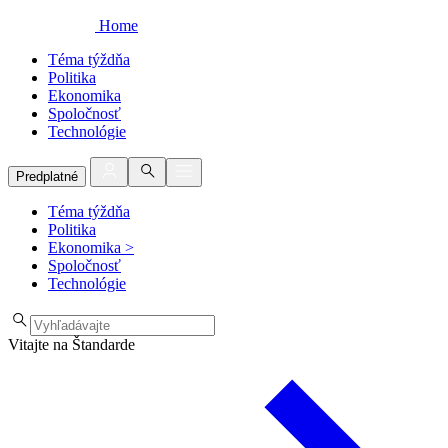
Home
Téma týždňa
Politika
Ekonomika
Spoločnosť
Technológie
Predplatné
Téma týždňa
Politika
Ekonomika
>
Spoločnosť
Technológie
Vitajte na Štandarde