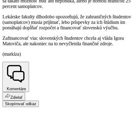
sa takáto možnosť buď ani neponúka, alebo je hornou hranicou 25
percent samoplatcov.
Lekárske fakulty dlhodobo upozorňujú, že zahraničných študentov
(samoplatcov) musia prijímať, lebo príspevky za ich štúdium im
pomáhajú dopĺňať rozpočet a financovať slovenskú výučbu.
Zafinancovať viac slovenských študentov chcela aj vláda Igora
Matoviča, ale nakoniec na to nevyčlenila finančné zdroje.
(markíza)
Komentáre
Zdielať
Skopírovať odkaz