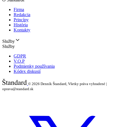
Firma
Redakcia
Princípy
História
Kontakty
Služby
Služby
GDPR
V.O.P
Podmienky používania
Kódex diskusií
© 2026
Denník Štandard, Všetky práva vyhradené |
oprava@standard.sk