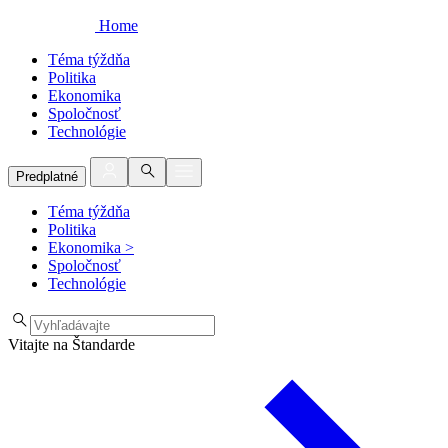
Home
Téma týždňa
Politika
Ekonomika
Spoločnosť
Technológie
Predplatné
Téma týždňa
Politika
Ekonomika
>
Spoločnosť
Technológie
Vitajte na Štandarde