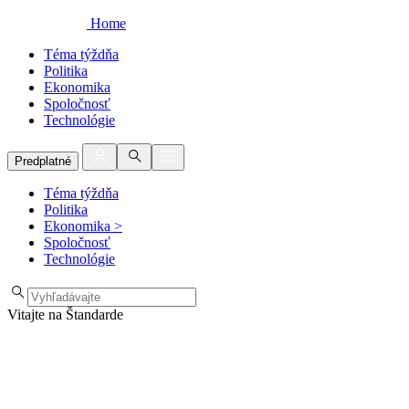
Home
Téma týždňa
Politika
Ekonomika
Spoločnosť
Technológie
Predplatné
Téma týždňa
Politika
Ekonomika
>
Spoločnosť
Technológie
Vitajte na Štandarde