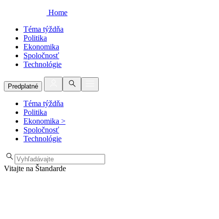
Home
Téma týždňa
Politika
Ekonomika
Spoločnosť
Technológie
Predplatné
Téma týždňa
Politika
Ekonomika
>
Spoločnosť
Technológie
Vitajte na Štandarde