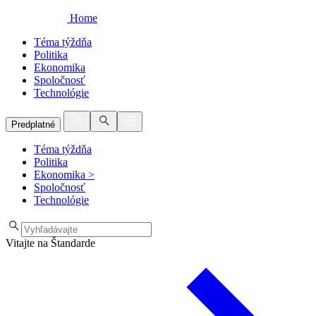
Home
Téma týždňa
Politika
Ekonomika
Spoločnosť
Technológie
Predplatné
Téma týždňa
Politika
Ekonomika
>
Spoločnosť
Technológie
Vitajte na Štandarde