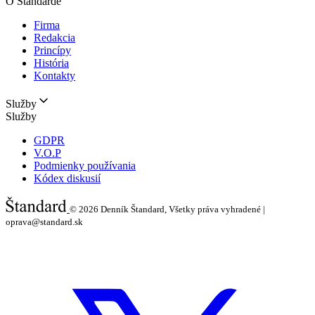
O Štandarde
Firma
Redakcia
Princípy
História
Kontakty
Služby
Služby
GDPR
V.O.P
Podmienky používania
Kódex diskusií
© 2026
Denník Štandard, Všetky práva vyhradené |
oprava@standard.sk