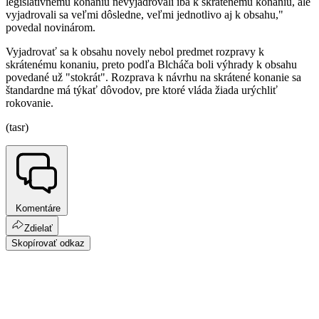
legislatívnemu konaniu nevyjadrovali iba k skrátenému konaniu, ale
vyjadrovali sa veľmi dôsledne, veľmi jednotlivo aj k obsahu,"
povedal novinárom.
Vyjadrovať sa k obsahu novely nebol predmet rozpravy k
skrátenému konaniu, preto podľa Blcháča boli výhrady k obsahu
povedané už "stokrát". Rozprava k návrhu na skrátené konanie sa
štandardne má týkať dôvodov, pre ktoré vláda žiada urýchliť
rokovanie.
(tasr)
Komentáre
Zdielať
Skopírovať odkaz