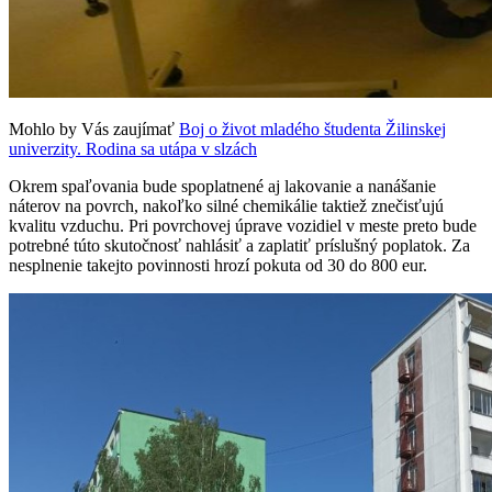
Mohlo by Vás zaujímať
Boj o život mladého študenta Žilinskej
univerzity. Rodina sa utápa v slzách
Okrem spaľovania bude spoplatnené aj lakovanie a nanášanie
náterov na povrch, nakoľko silné chemikálie taktiež znečisťujú
kvalitu vzduchu. Pri povrchovej úprave vozidiel v meste preto bude
potrebné túto skutočnosť nahlásiť a zaplatiť príslušný poplatok. Za
nesplnenie takejto povinnosti hrozí pokuta od 30 do 800 eur.