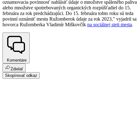
oznamovacia povinnosť nahlásiť údaje o množstve spáleného paliva
alebo množstve spotrebovaných organických rozpúšťadiel do 15.
februára za rok predchádzajúci. Do 15. februára tohto roku sú teda
povinní oznámiť mestu Ružomberok údaje za rok 2023," vyjadril sa
hovorca Ružomberka Vladimír Miškovčík
na sociálnej sieti mesta
.
Komentáre
Zdielať
Skopírovať odkaz