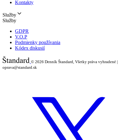
Kontakty
Služby
Služby
GDPR
V.O.P
Podmienky používania
Kódex diskusií
© 2026
Denník Štandard, Všetky práva vyhradené |
oprava@standard.sk