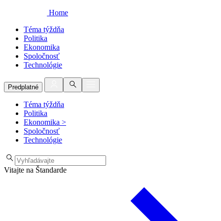
Home
Téma týždňa
Politika
Ekonomika
Spoločnosť
Technológie
Predplatné
Téma týždňa
Politika
Ekonomika
>
Spoločnosť
Technológie
Vitajte na Štandarde