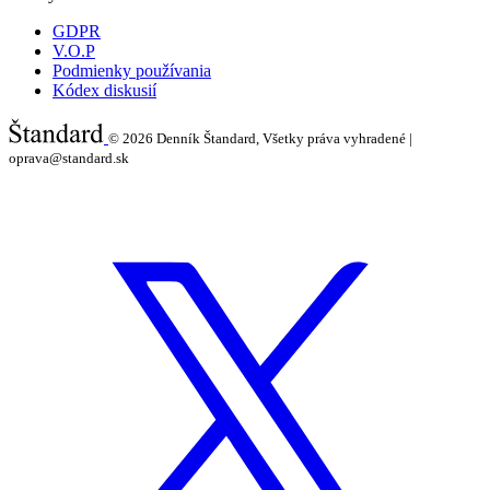
GDPR
V.O.P
Podmienky používania
Kódex diskusií
© 2026
Denník Štandard, Všetky práva vyhradené |
oprava@standard.sk