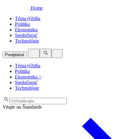
Home
Téma týždňa
Politika
Ekonomika
Spoločnosť
Technológie
Predplatné
Téma týždňa
Politika
Ekonomika
>
Spoločnosť
Technológie
Vitajte na Štandarde