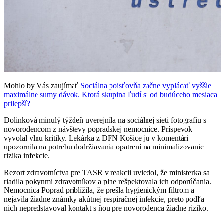
Mohlo by Vás zaujímať
Sociálna poisťovňa začne vyplácať vyššie
maximálne sumy dávok. Ktorá skupina ľudí si od budúceho mesiaca
prilepší?
Dolinková minulý týždeň uverejnila na sociálnej sieti fotografiu s
novorodencom z návštevy popradskej nemocnice. Príspevok
vyvolal vlnu kritiky. Lekárka z DFN Košice ju v komentári
upozornila na potrebu dodržiavania opatrení na minimalizovanie
rizika infekcie.
Rezort zdravotníctva pre TASR v reakcii uviedol, že ministerka sa
riadila pokynmi zdravotníkov a plne rešpektovala ich odporúčania.
Nemocnica Poprad priblížila, že prešla hygienickým filtrom a
nejavila žiadne známky akútnej respiračnej infekcie, preto podľa
nich nepredstavoval kontakt s ňou pre novorodenca žiadne riziko.