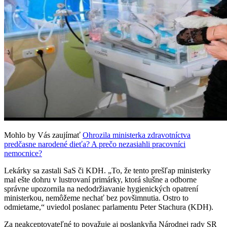
Mohlo by Vás zaujímať
Ohrozila ministerka zdravotníctva
predčasne narodené dieťa? A prečo nezasiahli pracovníci
nemocnice?
Lekárky sa zastali SaS či KDH. „To, že tento prešľap ministerky
mal ešte dohru v lustrovaní primárky, ktorá slušne a odborne
správne upozornila na nedodržiavanie hygienických opatrení
ministerkou, nemôžeme nechať bez povšimnutia. Ostro to
odmietame,“ uviedol poslanec parlamentu Peter Stachura (KDH).
Za neakceptovateľné to považuje aj poslankyňa Národnej rady SR