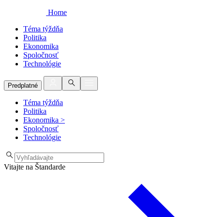
Home
Téma týždňa
Politika
Ekonomika
Spoločnosť
Technológie
Predplatné
Téma týždňa
Politika
Ekonomika
>
Spoločnosť
Technológie
Vitajte na Štandarde