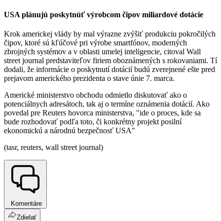
USA plánujú poskytnúť výrobcom čipov miliardové dotácie
Krok americkej vlády by mal výrazne zvýšiť produkciu pokročilých
čipov, ktoré sú kľúčové pri výrobe smartfónov, moderných
zbrojných systémov a v oblasti umelej inteligencie, citoval Wall
street journal predstaviteľov firiem oboznámených s rokovaniami. Tí
dodali, že informácie o poskytnutí dotácií budú zverejnené ešte pred
prejavom amerického prezidenta o stave únie 7. marca.
Americké ministerstvo obchodu odmietlo diskutovať ako o
potenciálnych adresátoch, tak aj o termíne oznámenia dotácií. Ako
povedal pre Reuters hovorca ministerstva, "ide o proces, kde sa
bude rozhodovať podľa toto, či konkrétny projekt posilní
ekonomickú a národnú bezpečnosť USA"
(tasr, reuters, wall street journal)
Komentáre
Zdielať