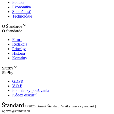
Politika
Ekonomika
Spoločnosť
Technológie
O Štandarde
O Štandarde
Firma
Redakcia
Princípy
História
Kontakty
Služby
Služby
GDPR
V.O.P
Podmienky používania
Kódex diskusií
© 2026
Denník Štandard, Všetky práva vyhradené |
oprava@standard.sk