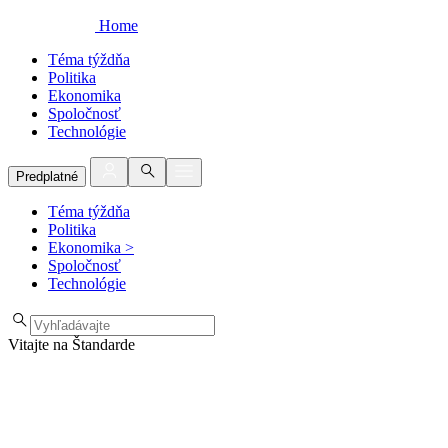
Home
Téma týždňa
Politika
Ekonomika
Spoločnosť
Technológie
Predplatné
Téma týždňa
Politika
Ekonomika
>
Spoločnosť
Technológie
Vitajte na Štandarde