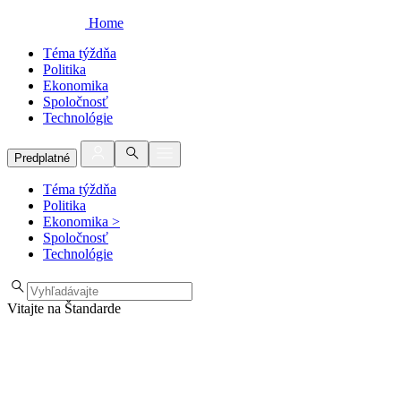
Home
Téma týždňa
Politika
Ekonomika
Spoločnosť
Technológie
Predplatné
Téma týždňa
Politika
Ekonomika
>
Spoločnosť
Technológie
Vitajte na Štandarde