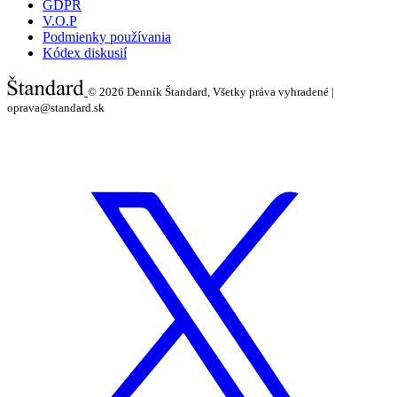
GDPR
V.O.P
Podmienky používania
Kódex diskusií
© 2026
Denník Štandard, Všetky práva vyhradené |
oprava@standard.sk