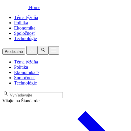
Home
Téma týždňa
Politika
Ekonomika
Spoločnosť
Technológie
Predplatné
Téma týždňa
Politika
Ekonomika
>
Spoločnosť
Technológie
Vitajte na Štandarde