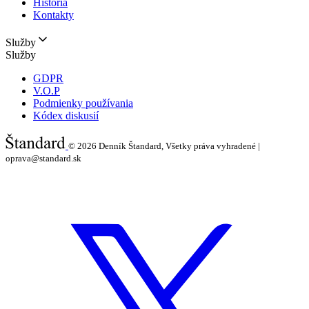
História
Kontakty
Služby
Služby
GDPR
V.O.P
Podmienky používania
Kódex diskusií
© 2026
Denník Štandard, Všetky práva vyhradené |
oprava@standard.sk