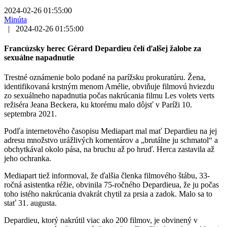
2024-02-26 01:55:00
Minúta
|
2024-02-26 01:55:00
Francúzsky herec Gérard Depardieu čelí ďalšej žalobe za
sexuálne napadnutie
Trestné oznámenie bolo podané na parížsku prokuratúru. Žena,
identifikovaná krstným menom Amélie, obviňuje filmovú hviezdu
zo sexuálneho napadnutia počas nakrúcania filmu Les volets verts
režiséra Jeana Beckera, ku ktorému malo dôjsť v Paríži 10.
septembra 2021.
Podľa internetového časopisu Mediapart mal mať Depardieu na jej
adresu množstvo urážlivých komentárov a „brutálne ju schmatol“ a
obchytkával okolo pása, na bruchu až po hruď. Herca zastavila až
jeho ochranka.
Mediapart tiež informoval, že ďalšia členka filmového štábu, 33-
ročná asistentka réžie, obvinila 75-ročného Depardieua, že ju počas
toho istého nakrúcania dvakrát chytil za prsia a zadok. Malo sa to
stať 31. augusta.
Depardieu, ktorý nakrútil viac ako 200 filmov, je obvinený v