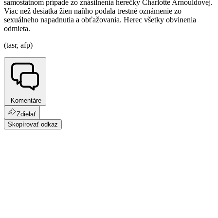
samostatnom prípade zo znásilnenia herečky Charlotte Arnouldovej.
Viac než desiatka žien naňho podala trestné oznámenie zo
sexuálneho napadnutia a obťažovania. Herec všetky obvinenia
odmieta.
(tasr, afp)
Komentáre
Zdielať
Skopírovať odkaz