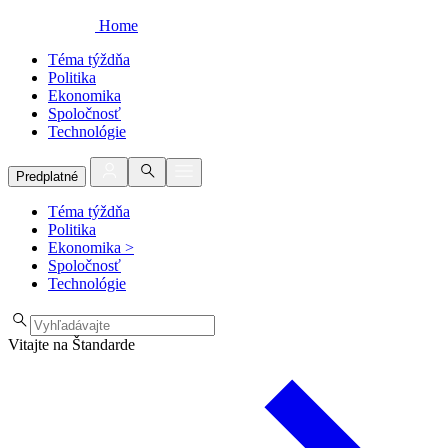
Home
Téma týždňa
Politika
Ekonomika
Spoločnosť
Technológie
Predplatné
Téma týždňa
Politika
Ekonomika
>
Spoločnosť
Technológie
Vitajte na Štandarde