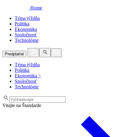
Home
Téma týždňa
Politika
Ekonomika
Spoločnosť
Technológie
Predplatné
Téma týždňa
Politika
Ekonomika
>
Spoločnosť
Technológie
Vitajte na Štandarde