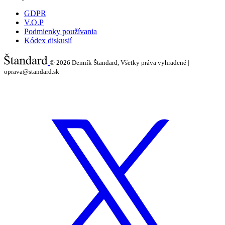
GDPR
V.O.P
Podmienky používania
Kódex diskusií
© 2026
Denník Štandard, Všetky práva vyhradené |
oprava@standard.sk