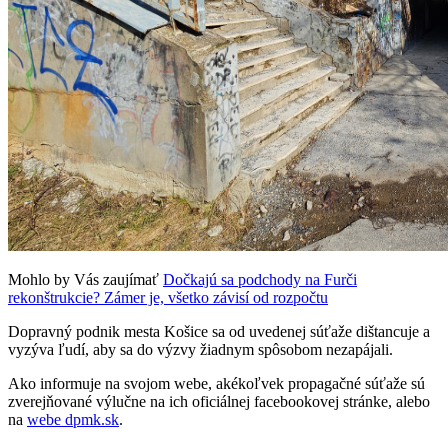
Mohlo by Vás zaujímať
Dočkajú sa podchody na Furči
rekonštrukcie? Zámer je, všetko závisí od rozpočtu
Dopravný podnik mesta Košice sa od uvedenej súťaže dištancuje a
vyzýva ľudí, aby sa do výzvy žiadnym spôsobom nezapájali.
Ako informuje na svojom webe, akékoľvek propagačné súťaže sú
zverejňované výlučne na ich oficiálnej facebookovej stránke, alebo
na
webe dpmk.sk
.