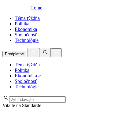
Home
Téma týždňa
Politika
Ekonomika
Spoločnosť
Technológie
Predplatné
Téma týždňa
Politika
Ekonomika
>
Spoločnosť
Technológie
Vitajte na Štandarde