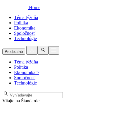
Home
Téma týždňa
Politika
Ekonomika
Spoločnosť
Technológie
Predplatné
Téma týždňa
Politika
Ekonomika
>
Spoločnosť
Technológie
Vitajte na Štandarde