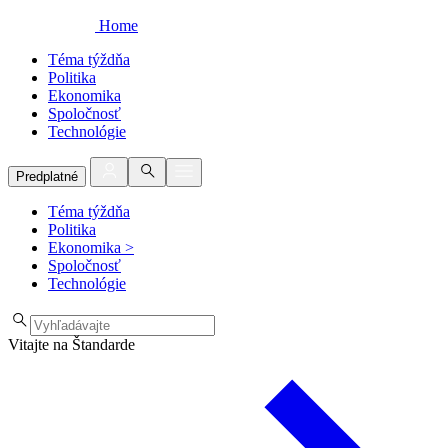
Home
Téma týždňa
Politika
Ekonomika
Spoločnosť
Technológie
Predplatné
Téma týždňa
Politika
Ekonomika
>
Spoločnosť
Technológie
Vitajte na Štandarde