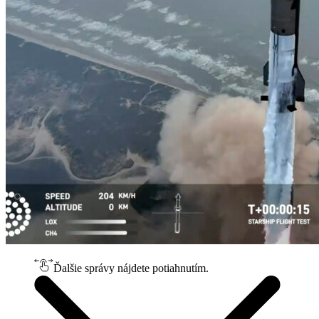
Ďalšie správy nájdete potiahnutím.