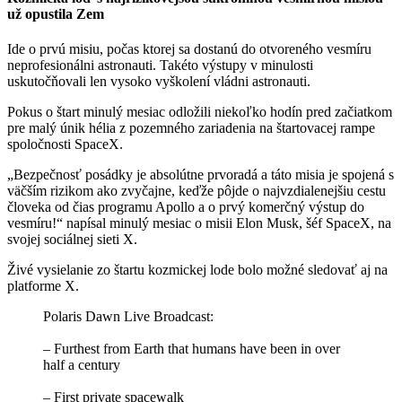
už opustila Zem
Ide o prvú misiu, počas ktorej sa dostanú do otvoreného vesmíru
neprofesionálni astronauti. Takéto výstupy v minulosti
uskutočňovali len vysoko vyškolení vládni astronauti.
Pokus o štart minulý mesiac odložili niekoľko hodín pred začiatkom
pre malý únik hélia z pozemného zariadenia na štartovacej rampe
spoločnosti SpaceX.
„Bezpečnosť posádky je absolútne prvoradá a táto misia je spojená s
väčším rizikom ako zvyčajne, keďže pôjde o najvzdialenejšiu cestu
človeka od čias programu Apollo a o prvý komerčný výstup do
vesmíru!“ napísal minulý mesiac o misii Elon Musk, šéf SpaceX, na
svojej sociálnej sieti X.
Živé vysielanie zo štartu kozmickej lode bolo možné sledovať aj na
platforme X.
Polaris Dawn Live Broadcast:
– Furthest from Earth that humans have been in over
half a century
– First private spacewalk