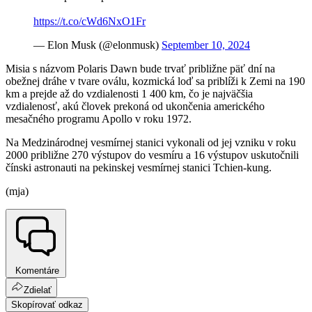
https://t.co/cWd6NxO1Fr
— Elon Musk (@elonmusk)
September 10, 2024
Misia s názvom Polaris Dawn bude trvať približne päť dní na
obežnej dráhe v tvare oválu, kozmická loď sa priblíži k Zemi na 190
km a prejde až do vzdialenosti 1 400 km, čo je najväčšia
vzdialenosť, akú človek prekoná od ukončenia amerického
mesačného programu Apollo v roku 1972.
Na Medzinárodnej vesmírnej stanici vykonali od jej vzniku v roku
2000 približne 270 výstupov do vesmíru a 16 výstupov uskutočnili
čínski astronauti na pekinskej vesmírnej stanici Tchien-kung.
(mja)
Komentáre
Zdielať
Skopírovať odkaz