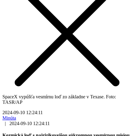
SpaceX vypúšťa vesmírnu loď zo základne v Texase. Foto:
TASR/AP
2024-09-10 12:24:11
Minúta
|
2024-09-10 12:24:11
Kozmická loď s najrizikovejšou súkromnou vesmírnou misiou