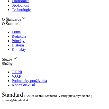
Ekonomika
Spoločnosť
Technológie
O Štandarde
O Štandarde
Firma
Redakcia
Princípy
História
Kontakty
Služby
Služby
GDPR
V.O.P
Podmienky používania
Kódex diskusií
© 2026
Denník Štandard, Všetky práva vyhradené |
oprava@standard.sk