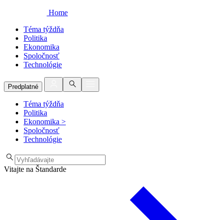
Home
Téma týždňa
Politika
Ekonomika
Spoločnosť
Technológie
Predplatné
Téma týždňa
Politika
Ekonomika
>
Spoločnosť
Technológie
Vitajte na Štandarde