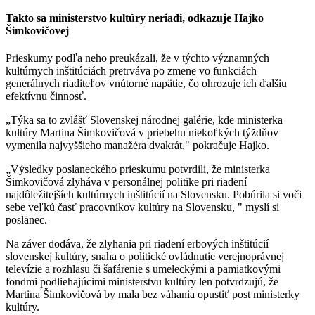
Takto sa ministerstvo kultúry neriadi, odkazuje Hajko
Šimkovičovej
Prieskumy podľa neho preukázali, že v týchto významných
kultúrnych inštitúciách pretrváva po zmene vo funkciách
generálnych riaditeľov vnútorné napätie, čo ohrozuje ich ďalšiu
efektívnu činnosť.
„Týka sa to zvlášť Slovenskej národnej galérie, kde ministerka
kultúry Martina Šimkovičová v priebehu niekoľkých týždňov
vymenila najvyššieho manažéra dvakrát," pokračuje Hajko.
„Výsledky poslaneckého prieskumu potvrdili, že ministerka
Šimkovičová zlyháva v personálnej politike pri riadení
najdôležitejších kultúrnych inštitúcií na Slovensku. Pobúrila si voči
sebe veľkú časť pracovníkov kultúry na Slovensku, " myslí si
poslanec.
Na záver dodáva, že zlyhania pri riadení erbových inštitúcií
slovenskej kultúry, snaha o politické ovládnutie verejnoprávnej
televízie a rozhlasu či šafárenie s umeleckými a pamiatkovými
fondmi podliehajúcimi ministerstvu kultúry len potvrdzujú, že
Martina Šimkovičová by mala bez váhania opustiť post ministerky
kultúry.