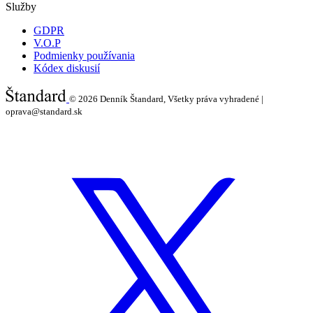
Služby
GDPR
V.O.P
Podmienky používania
Kódex diskusií
© 2026
Denník Štandard, Všetky práva vyhradené |
oprava@standard.sk