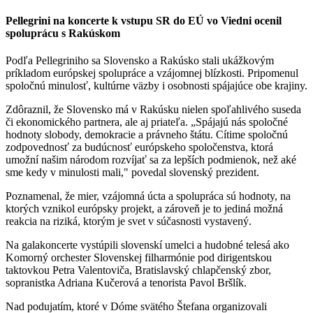
Pellegrini na koncerte k vstupu SR do EÚ vo Viedni ocenil
spoluprácu s Rakúskom
Podľa Pellegriniho sa Slovensko a Rakúsko stali ukážkovým
príkladom európskej spolupráce a vzájomnej blízkosti. Pripomenul
spoločnú minulosť, kultúrne väzby i osobnosti spájajúce obe krajiny.
Zdôraznil, že Slovensko má v Rakúsku nielen spoľahlivého suseda
či ekonomického partnera, ale aj priateľa. „Spájajú nás spoločné
hodnoty slobody, demokracie a právneho štátu. Cítime spoločnú
zodpovednosť za budúcnosť európskeho spoločenstva, ktorá
umožní našim národom rozvíjať sa za lepších podmienok, než aké
sme kedy v minulosti mali," povedal slovenský prezident.
Poznamenal, že mier, vzájomná úcta a spolupráca sú hodnoty, na
ktorých vznikol európsky projekt, a zároveň je to jediná možná
reakcia na riziká, ktorým je svet v súčasnosti vystavený.
Na galakoncerte vystúpili slovenskí umelci a hudobné telesá ako
Komorný orchester Slovenskej filharmónie pod dirigentskou
taktovkou Petra Valentoviča, Bratislavský chlapčenský zbor,
sopranistka Adriana Kučerová a tenorista Pavol Bršlík.
Nad podujatím, ktoré v Dóme svätého Štefana organizovali