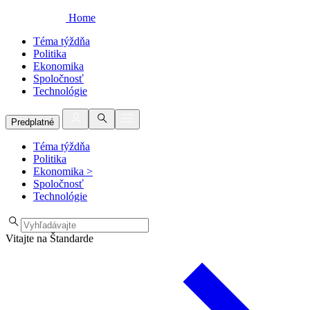
Home
Téma týždňa
Politika
Ekonomika
Spoločnosť
Technológie
Predplatné
Téma týždňa
Politika
Ekonomika
>
Spoločnosť
Technológie
Vitajte na Štandarde