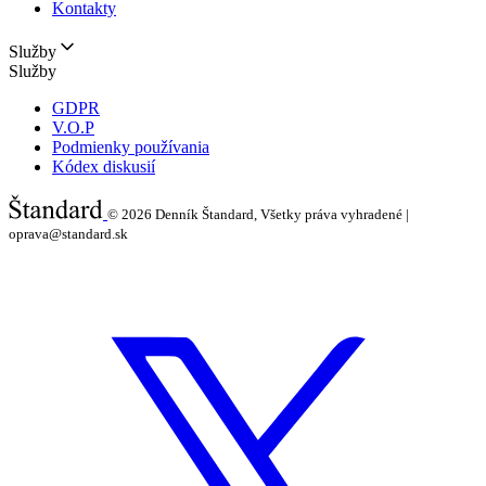
Kontakty
Služby
Služby
GDPR
V.O.P
Podmienky používania
Kódex diskusií
© 2026
Denník Štandard, Všetky práva vyhradené |
oprava@standard.sk