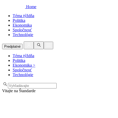
Home
Téma týždňa
Politika
Ekonomika
Spoločnosť
Technológie
Predplatné
Téma týždňa
Politika
Ekonomika
>
Spoločnosť
Technológie
Vitajte na Štandarde