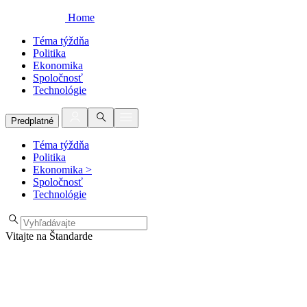
Home
Téma týždňa
Politika
Ekonomika
Spoločnosť
Technológie
Predplatné
Téma týždňa
Politika
Ekonomika
>
Spoločnosť
Technológie
Vitajte na Štandarde