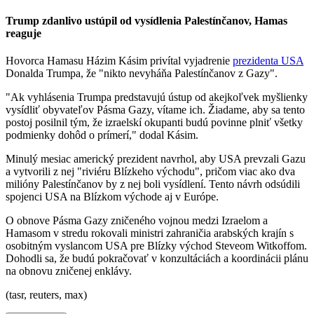
Trump zdanlivo ustúpil od vysídlenia Palestínčanov, Hamas
reaguje
Hovorca Hamasu Házim Kásim privítal vyjadrenie
prezidenta USA
Donalda Trumpa, že "nikto nevyháňa Palestínčanov z Gazy".
"Ak vyhlásenia Trumpa predstavujú ústup od akejkoľvek myšlienky
vysídliť obyvateľov Pásma Gazy, vítame ich. Žiadame, aby sa tento
postoj posilnil tým, že izraelskí okupanti budú povinne plniť všetky
podmienky dohôd o prímerí," dodal Kásim.
Minulý mesiac americký prezident navrhol, aby USA prevzali Gazu
a vytvorili z nej "riviéru Blízkeho východu", pričom viac ako dva
milióny Palestínčanov by z nej boli vysídlení. Tento návrh odsúdili
spojenci USA na Blízkom východe aj v Európe.
O obnove Pásma Gazy zničeného vojnou medzi Izraelom a
Hamasom v stredu rokovali ministri zahraničia arabských krajín s
osobitným vyslancom USA pre Blízky východ Steveom Witkoffom.
Dohodli sa, že budú pokračovať v konzultáciách a koordinácii plánu
na obnovu zničenej enklávy.
(tasr, reuters, max)