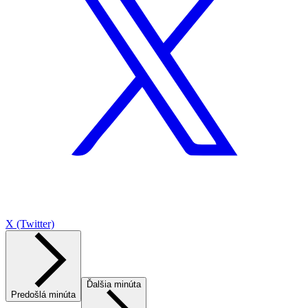
X (Twitter)
Ďalšia minúta
Predošlá minúta