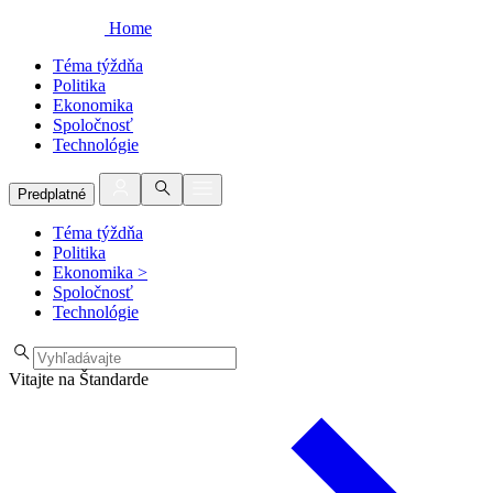
Home
Téma týždňa
Politika
Ekonomika
Spoločnosť
Technológie
Predplatné
Téma týždňa
Politika
Ekonomika
>
Spoločnosť
Technológie
Vitajte na Štandarde