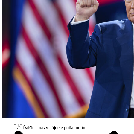
Ďalšie správy nájdete potiahnutím.