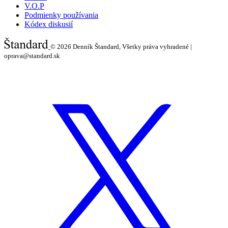
V.O.P
Podmienky používania
Kódex diskusií
© 2026
Denník Štandard, Všetky práva vyhradené |
oprava@standard.sk